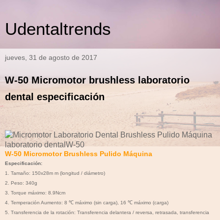
Udentaltrends
jueves, 31 de agosto de 2017
W-50 Micromotor brushless laboratorio
dental especificación
W-50 Micromotor Brushless Pulido Máquina
Especificación:
1. Tamaño: 150x28m m (longitud / diámetro)
2. Peso: 340g
3. Torque máximo: 8.9Ncm
4. Temperación Aumento: 8 ℃ máximo (sin carga), 16 ℃ máximo (carga)
5. Transferencia de la rotación: Transferencia delantera / reversa, retrasada, transferencia