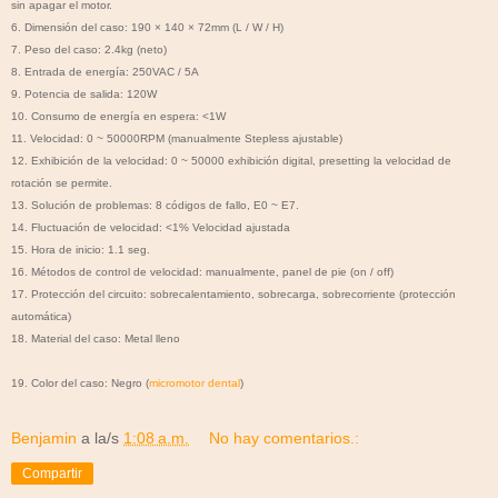
sin apagar el motor.
6. Dimensión del caso: 190 × 140 × 72mm (L / W / H)
7. Peso del caso: 2.4kg (neto)
8. Entrada de energía: 250VAC / 5A
9. Potencia de salida: 120W
10. Consumo de energía en espera: <1W
11. Velocidad: 0 ~ 50000RPM (manualmente Stepless ajustable)
12. Exhibición de la velocidad: 0 ~ 50000 exhibición digital, presetting la velocidad de
rotación se permite.
13. Solución de problemas: 8 códigos de fallo, E0 ~ E7.
14. Fluctuación de velocidad: <1% Velocidad ajustada
15. Hora de inicio: 1.1 seg.
16. Métodos de control de velocidad: manualmente, panel de pie (on / off)
17. Protección del circuito: sobrecalentamiento, sobrecarga, sobrecorriente (protección
automática)
18. Material del caso: Metal lleno
19. Color del caso: Negro (
micromotor dental
)
Benjamin
a la/s
1:08 a.m.
No hay comentarios.:
Compartir