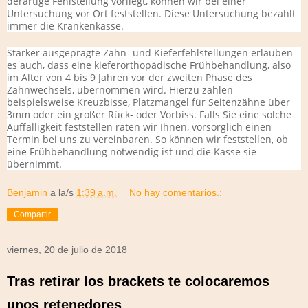
derartige Fehlstellung vorliegt, können wir bei einer
Untersuchung vor Ort feststellen. Diese Untersuchung bezahlt
immer die Krankenkasse.
Stärker ausgeprägte Zahn- und Kieferfehlstellungen erlauben
es auch, dass eine kieferorthopädische Frühbehandlung, also
im Alter von 4 bis 9 Jahren vor der zweiten Phase des
Zahnwechsels, übernommen wird. Hierzu zählen
beispielsweise Kreuzbisse, Platzmangel für Seitenzähne über
3mm oder ein großer Rück- oder Vorbiss. Falls Sie eine solche
Auffälligkeit feststellen raten wir Ihnen, vorsorglich einen
Termin bei uns zu vereinbaren. So können wir feststellen, ob
eine Frühbehandlung notwendig ist und die Kasse sie
übernimmt.
Benjamin
a la/s
1:39 a.m.
No hay comentarios.:
Compartir
viernes, 20 de julio de 2018
Tras retirar los brackets te colocaremos
unos retenedores